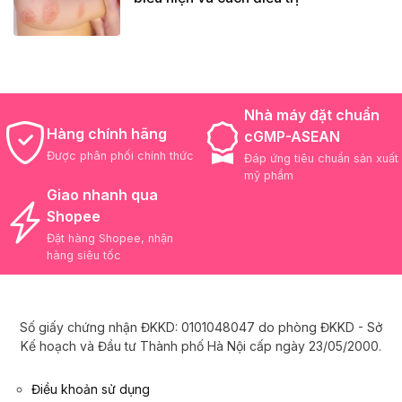
Nhà máy đặt chuẩn
Hàng chính hãng
cGMP-ASEAN
Được phân phối chính thức
Đáp ứng tiêu chuẩn sản xuất
mỹ phẩm
Giao nhanh qua
Shopee
Đặt hàng Shopee, nhận
hàng siêu tốc
Số giấy chứng nhận ĐKKD: 0101048047 do phòng ĐKKD - Sở
Kế hoạch và Đầu tư Thành phố Hà Nội cấp ngày 23/05/2000.
Điều khoản sử dụng