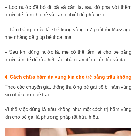
– Lọc nước để bỏ đi bã và cặn lá, sau đó pha với thêm
nước để tắm cho trẻ và canh nhiệt độ phù hợp.
– Tắm bằng nước lá khế trong vòng 5-7 phút rồi Massage
nhẹ nhàng để giúp bé thoải mái.
– Sau khi dùng nước lá, mẹ có thể tắm lại cho bé bằng
nước ấm để để rửa hết các phần cặn dính trên tóc và da.
4. Cách chữa hăm da vùng kín cho trẻ bằng trầu không
Theo các chuyên gia, thông thường bé gái sẽ bị hăm vùng
kín nhiều hơn bé trai.
Vì thế việc dùng lá trầu không như một cách trị hăm vùng
kín cho bé gái là phương pháp rất hữu hiệu.