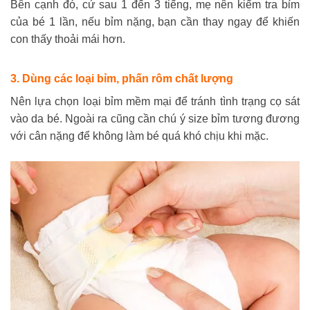
Bên cạnh đó, cứ sau 1 đến 3 tiếng, mẹ nên kiểm tra bỉm
của bé 1 lần, nếu bỉm nặng, bạn cần thay ngay để khiến
con thấy thoải mái hơn.
3. Dùng các loại bỉm, phấn rôm chất lượng
Nên lựa chọn loại bỉm mềm mại để tránh tình trạng cọ sát
vào da bé. Ngoài ra cũng cần chú ý size bỉm tương đương
với cân nặng để không làm bé quá khó chịu khi mặc.