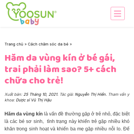
Skip
to
content
Trang chủ
»
Cách chăm sóc da bé
»
Hăm da vùng kín ở bé gái,
trai phải làm sao? 5+ cách
chữa cho trẻ!
Xuất bản:
25 Tháng 10, 2021
.
Tác giả:
Nguyễn Thị Hiền.
Tham vấn y
khoa:
Dược sĩ Vũ Thị Hậu
Hăm da vùng kín
là vấn đề thường gặp ở trẻ nhỏ, đặc biệt
là các bé sơ sinh, tình trạng này khiến trẻ gặp nhiều khó
khăn trong sinh hoạt và khiến ba mẹ gặp nhiều nỗi lo. Để