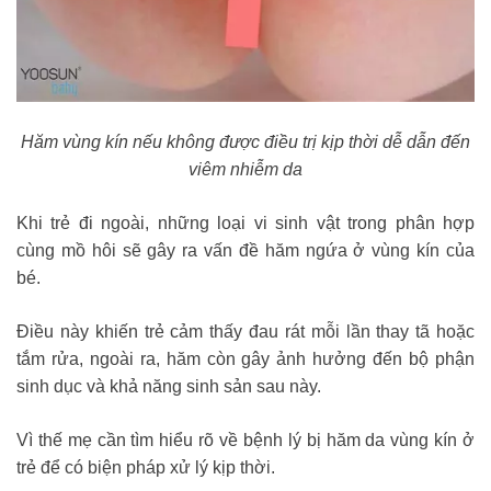
Hăm vùng kín nếu không được điều trị kịp thời dễ dẫn đến
viêm nhiễm da
Khi trẻ đi ngoài, những loại vi sinh vật t
rong phân hợp
cùng mồ hôi sẽ gây ra vấn đề hăm ngứa ở vùng kín của
bé.
Điều này khiến trẻ cảm thấy đau rát mỗi lần thay tã hoặc
tắm rửa, ngoài ra, hăm còn gây ảnh hưởng đến bộ phận
sinh dục và khả năng sinh sản sau này.
Vì thế mẹ cần tìm hiểu rõ về bệnh lý bị hăm da vùng kín ở
trẻ để có biện pháp xử lý kịp thời.