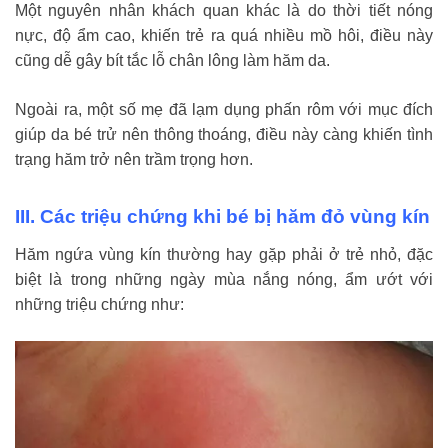
Một nguyên nhân khách quan khác là do thời tiết nóng
nực, độ ẩm cao, khiến trẻ ra quá nhiều mồ hôi, đ
iều này
cũng dễ gây bít tắc lỗ chân lông làm hăm da.
Ngoài ra, một số mẹ đã lạm dụng phấn rôm với mục đích
giúp da bé trử nên thông thoáng, điều này càng khiến tình
trạng hăm trở nên trầm trọng hơn.
III. Các triệu chứng khi bé bị hăm đỏ vùng kín
Hăm ngứa vùng kín thường hay gặp phải ở trẻ nhỏ, đặc
biệt là trong những ngày mùa nắng nóng, ẩm ướt với
những triệu chứng như: